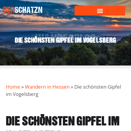
DER
SCHATZN
WANDERN IN HESSEN
WANDERBLOG
DIE SCHÖNSTEN GIPFEL IM VOGELSBERG
Home
»
Wandern in Hessen
»
Die schönsten Gipfel
im Vogelsberg
DIE SCHÖNSTEN GIPFEL IM